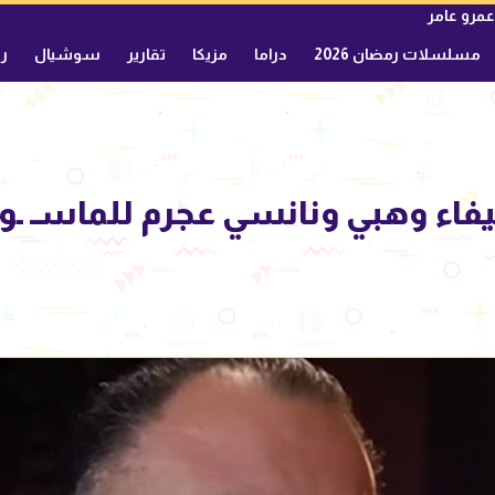
عمرو عامر
مسلسلات رمضان 2026
دراما
مزيكا
تقارير
سوشيال
ري
فاء وهبي ونانسي عجرم للماسـ ـوني