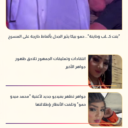
"بنت كـ ـلب وخاينة".. حمو بيكا يثير الجدل بألفاظ خارجة على المسرح
انتقادات وتعليقات الجمهور تلاحق ظهور
جواهر الأخير
جواهر تظهر بفيديو جديد لأغنية "محمد ميدو
حمو" وتلفت الأنظار بإطلالتها