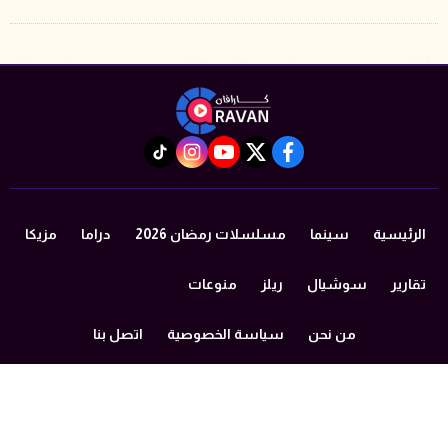
instagram
tiktok
youtube
twitter
facebook
الرئيسية
سينما
مسلسلات رمضان 2026
دراما
مزيكا
تقارير
سوشيال
ريلز
منوعات
من نحن
سياسة الخصوصية
اتصل بنا
©2024 caravan All Rights Reserved.
Powered by