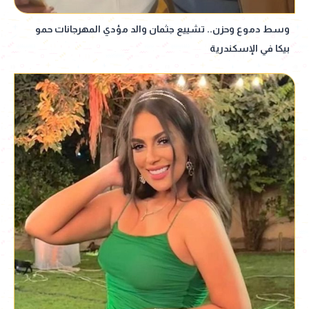
وسط دموع وحزن.. تشييع جثمان والد مؤدي المهرجانات حمو
بيكا في الإسكندرية