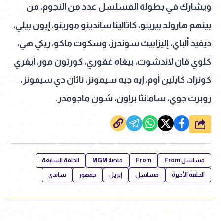
ويشارك في بطولة المسلسل عدد من النجوم، من
بينهم هارولد بيرينو، كاتالينا ساندينو مورينو، إيون بيلي،
ديفيد ألباي، إليزابيث سوندرز، وسكوت ماكو، ريكي هي،
كلوي فان لاندشوت، بيغاه غفوري، كورتون مور، أيفري
كونراد، كايلين أوم، إيه جيه سيمونز، ناثان دي سيمونز،
روبرت جوي، سامانثا براون، شون ماجومدر.
شارك
مسلسل From
From
منصة MGM
الحلقة السابعة
الحلقة الأخيرة
مسلسل
إبريل
جمهور
ساندي