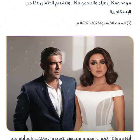
موعد ومكان عزاء والد حمو بيكا.. وتشييع الجثمان غدًا من
الإسكندرية
السبت 30/مايو/2026 - 08:17 م
أنغام ووائل كفوري وجورج وسوف يتصدرون حفلات رابع أيام عيد