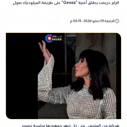
الرابر دريفت يطلق أغنية "Gessa" على طريقة الميلوديك صول
الجمعة 29/مايو/2026 - 08:19 م
هربانه من المتحف.. منى زكي تبهر جمهورها بجلسة تصوير