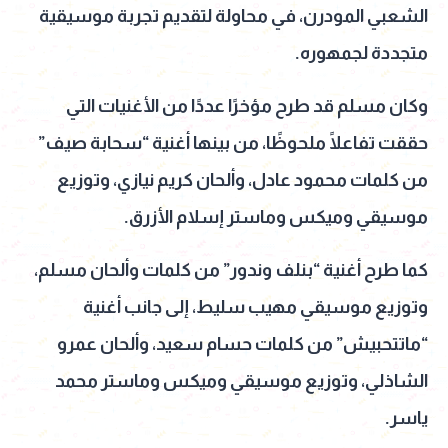
الشعبي المودرن، في محاولة لتقديم تجربة موسيقية
متجددة لجمهوره.
وكان مسلم قد طرح مؤخرًا عددًا من الأغنيات التي
حققت تفاعلًا ملحوظًا، من بينها أغنية “سحابة صيف”
من كلمات محمود عادل، وألحان كريم نيازي، وتوزيع
موسيقي وميكس وماستر إسلام الأزرق.
كما طرح أغنية “بنلف وندور” من كلمات وألحان مسلم،
وتوزيع موسيقي مهيب سليط، إلى جانب أغنية
“ماتتحبيش” من كلمات حسام سعيد، وألحان عمرو
الشاذلي، وتوزيع موسيقي وميكس وماستر محمد
ياسر.