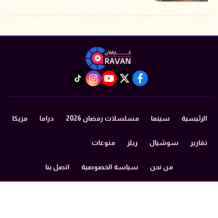
instagram
tiktok
youtube
twitter
facebook
الرئيسية
سينما
مسلسلات رمضان 2026
دراما
مزيكا
تقارير
سوشيال
ريلز
منوعات
من نحن
سياسة الخصوصية
اتصل بنا
©2024 caravan All Rights Reserved.
Powered by