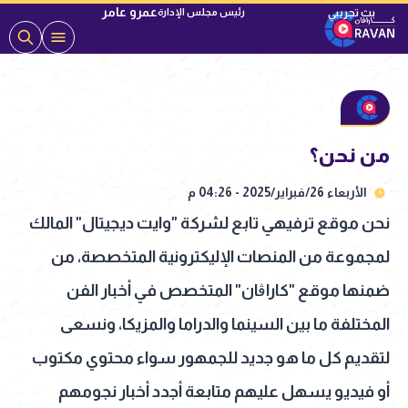
عمرو عامر
رئيس مجلس الإدارة
من نحن؟
الأربعاء 26/فبراير/2025 - 04:26 م
نحن موقع ترفيهي تابع لشركة "وايت ديجيتال" المالك
لمجموعة من المنصات الإليكترونية المتخصصة، من
ضمنها موقع "كاراڨان" المتخصص في أخبار الفن
المختلفة ما بين السينما والدراما والمزيكا، ونسعى
لتقديم كل ما هو جديد للجمهور سواء محتوي مكتوب
أو فيديو يسهل عليهم متابعة أجدد أخبار نجومهم