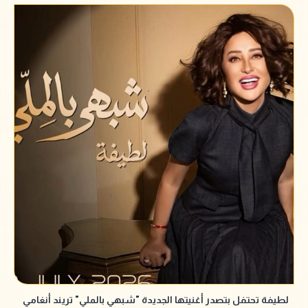
لطيفة تحتفل بتصدر أغنيتها الجديدة "شبهي بالملي" تريند أنغامي