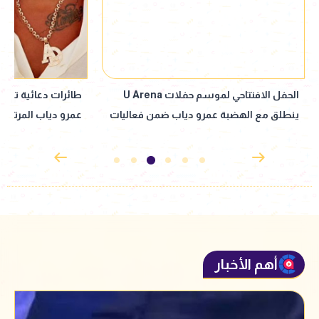
الحفل الافتتاحي لموسم حفلات U Arena
طائرات دعائية تزي
ينطلق مع الهضبة عمرو دياب ضمن فعاليات
عمرو دياب المرتقب
"يلا ساحل 2026"
أهم الأخبار