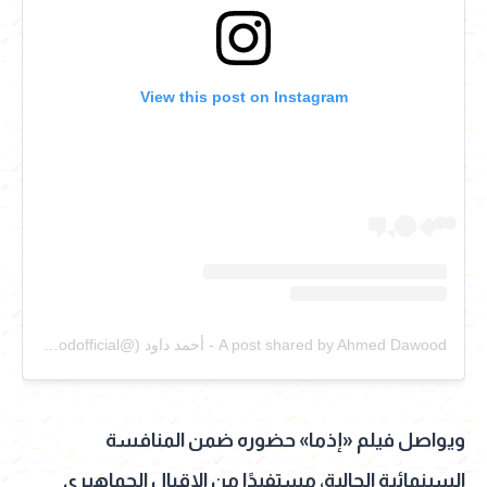
View this post on Instagram
A post shared by Ahmed Dawood - أحمد داود (@adawoodofficial)
ويواصل فيلم «إذما» حضوره ضمن المنافسة
السينمائية الحالية، مستفيدًا من الإقبال الجماهيري