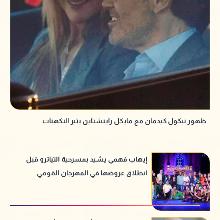
ظهور نيكول كيدمان مع مايكل راينشتاين يثير التكهنات
إيهاب فهمي يشيد بمسرحية التياترو قبل
انطلاق عروضها في المهرجان القومي
للمسرح