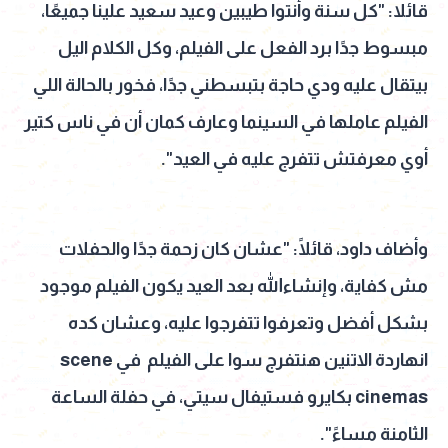
قائلا: "كل سنة وأنتوا طيبين وعيد سعيد علينا جميعًا،
مبسوط جدًا برد الفعل على الفيلم، وكل الكلام اليل
بيتقال عليه ودي حاجة بتبسطني جدًا، فخور بالحالة اللي
الفيلم عاملها في السينما وعارف كمان أن في ناس كتير
أوي معرفتش تتفرج عليه في العيد".
وأضاف داود، قائلًا: "عشان كان زحمة جدًا والحفلات
مش كفاية، وإنشاءالله بعد العيد يكون الفيلم موجود
بشكل أفضل وتعرفوا تتفرجوا عليه، وعشان كده
انهاردة الاتنين هنتفرج سوا على الفيلم في scene
cinemas بكايرو فستيفال سيتي، في حفلة الساعة
الثامنة مساءً".