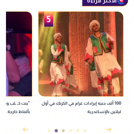
الأكثر قراءة
5
100 ألف جنيه إيرادات غرام في الكرنك في أول
"بنت كـ ـلب وخاينة".
ليلتين بالإسكندرية
بألفاظ خارجة على ا