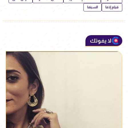
فيلم إذما
السينما
لا يفوتك