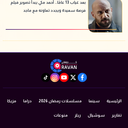
بعد غياب 13 عامًا.. أحمد مكي يبدأ تصوير فيلم
فرصة سعيدة ويجدد تعاونه مع ماجد
الكدواني
instagram
tiktok
youtube
twitter
facebook
الرئيسية
سينما
مسلسلات رمضان 2026
دراما
مزيكا
تقارير
سوشيال
ريلز
منوعات