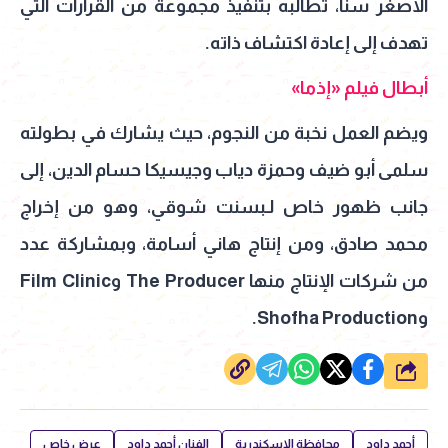
الأصغر سنًا، تطالبه بتنفيذ مجموعة من القرارات التي
تهدف إلى إعادة اكتشاف ذاته.
أبطال فيلم «إذما»
ويضم العمل نخبة من النجوم، حيث يشارك في بطولته
سلمى أبو ضيف وحمزة دياب وجيسيكا حسام الدين، إلى
جانب ظهور خاص لـبسنت شوقي، وهو من إخراج
محمد صادق، ومن إنتاج هاني أسامة، وبمشاركة عدد
من شركات الإنتاج منها The Producer وFilm Clinic
وShofha Production.
شارك
أحمد داود
محافظة الإسكندرية
الفنان أحمد داود
عرض خاص