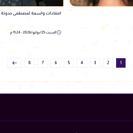
انتقادات واسعة لمصطفى حدوتة بع
السبت 25/يوليو/2026 - 11:24 م
8
7
6
5
4
3
2
1