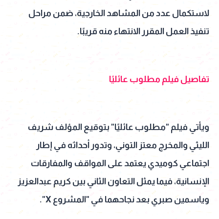
لاستكمال عدد من المشاهد الخارجية، ضمن مراحل
تنفيذ العمل المقرر الانتهاء منه قريبًا.
تفاصيل فيلم مطلوب عائليًا
ويأتي فيلم "مطلوب عائليًا" بتوقيع المؤلف شريف
الليثي والمخرج معتز التوني، وتدور أحداثه في إطار
اجتماعي كوميدي يعتمد على المواقف والمفارقات
الإنسانية، فيما يمثل التعاون الثاني بين كريم عبدالعزيز
وياسمين صبري بعد نجاحهما في "المشروع X".