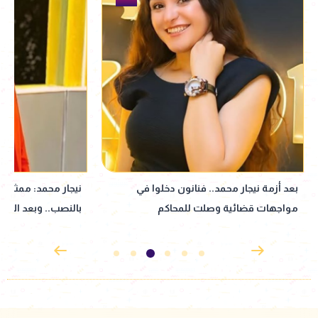
نيجار محمد: ممثل عرفني على المتهم
نبيلة عبيد تعود إ
بالنصب.. وبعد الأزمة انسحب| خاص
إذاعي جديد مأخوذ ع
القدوس