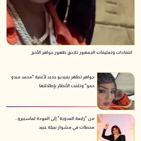
انتقادات وتعليقات الجمهور تلاحق ظهور جواهر الأخير
جواهر تظهر بفيديو جديد لأغنية "محمد ميدو
حمو" وتلفت الأنظار بإطلالتها
من "رابعة العدوية" إلى العودة لماسبيرو..
محطات في مشوار نبيلة عبيد