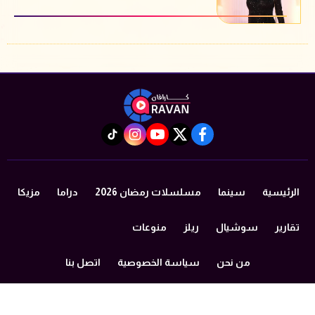
instagram
tiktok
youtube
twitter
facebook
الرئيسية
سينما
مسلسلات رمضان 2026
دراما
مزيكا
تقارير
سوشيال
ريلز
منوعات
من نحن
سياسة الخصوصية
اتصل بنا
©2024 caravan All Rights Reserved.
Powered by