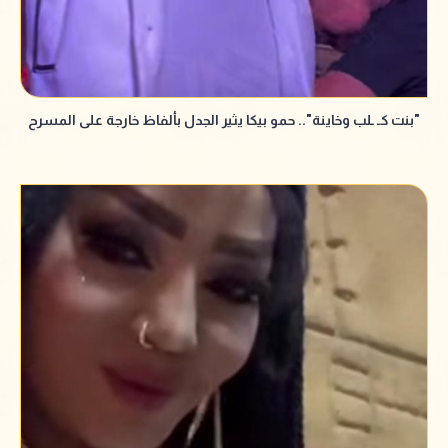
"بنت كـ ـلب وخاينة".. حمو بيكا يثير الجدل بألفاظ خارجة على المسرح