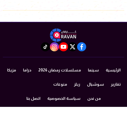
instagram
tiktok
youtube
twitter
facebook
الرئيسية
سينما
مسلسلات رمضان 2026
دراما
مزيكا
تقارير
سوشيال
ريلز
منوعات
من نحن
سياسة الخصوصية
اتصل بنا
©2024 caravan All Rights Reserved.
Powered by