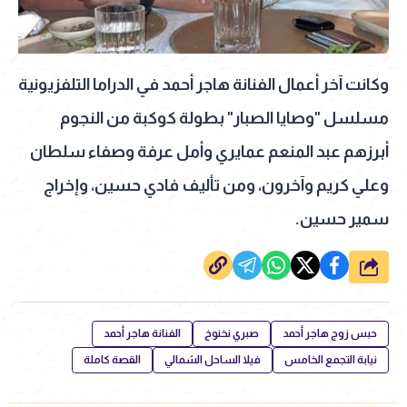
وكانت آخر أعمال الفنانة هاجر أحمد في الدراما التلفزيونية
مسلسل "وصايا الصبار" بطولة كوكبة من النجوم
أبرزهم عبد المنعم عمايري وأمل عرفة وصفاء سلطان
وعلي كريم وآخرون، ومن تأليف فادي حسين، وإخراج
سمير حسين.
شارك
حبس زوج هاجر أحمد
صبري نخنوخ
الفنانة هاجر أحمد
نيابة التجمع الخامس
فيلا الساحل الشمالي
القصة كاملة