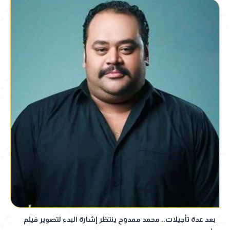
بعد عدة تأجيلات.. محمد ممدوح ينتظر إشارة البدء لتصوير فيلم