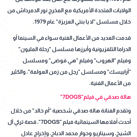
الولايات المتحدة الأمريكية مع المخرج نور الدمرداش من
خلال مسلسل "لا يا بنتي العزيزة" عام 1979.
قدمت العديد من الأعمال الفنية سواء في السينما أو
الدراما التلفزيونية وأبرزها مسلسل "رحلة المليون"
وفيلم "الهروب" وفيلم "هي فوضى" ومسلسل
"أرابيسك" ومسلسل "رجل من زمن العولمة"، والكثير
من الأعمال الفنية.
هالة صدقي في فيلم"7DOGS"
وتقدم الفنانة هالة صدقي شخصية "أم خالد" من خلال
أحدث أفلامها السينمائية فيلم "7DOGS"، قصة تركي آل
الشيخ، وسيناريو وحوار محمد الدباح، وإخراج عادل