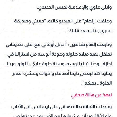
وليلى علوي والإعلامية لميس الحديدي.
وعلقت "إلهام" على الفيديو كاتبه: "حبيبتي وصديقة
عمري ربنا يسعد قلبك".
وتابعت إلهام شاهين: "أجمل أوقاتي مع أغلى صديقاتي
نحتفل بعيد ميلاد هلوله وعودة أنوسه من استراليا في
اجازة.. وحشتينا يا نوسه، وسنة حلوة عليكي يا لولو، وربنا
يخلينا كلنا لبعض دايما أصدقاء واخوات وعشرة العمر
الحلوة.. بحبكم".
نبهذ عن هالة صدقي
وحصلت الفنانة هالة صدقي على ليسانس في الآداب
عام 1981، وبدأت مشوارها مع الفن بعد عودتها من