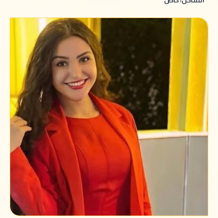
الساحل| خاص