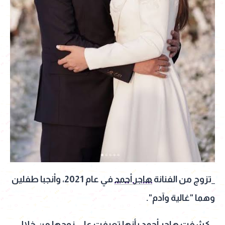
_تزوج من الفنانة
هاجر أحمد
في عام 2021، وأنجبا طفلين
وهما "غالية وآدم".
_ كشفت
هاجر أحمد
بأنها تعرفت علي زوجها من خلال