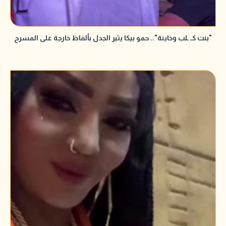
"بنت كـ ـلب وخاينة".. حمو بيكا يثير الجدل بألفاظ خارجة على المسرح