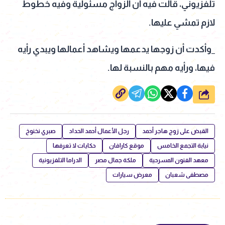
تلفزيوني، قالت فيه أن الزواج مسئولية وفيه خطوط
لازم تمشي عليها.
_وأكدت أن زوجها يدعمها ويشاهد أعمالها ويبدي رأيه
فيها، ورأيه مهم بالنسبة لها.
شارك
القبض على زوج هاجر أحمد
رجل الأعمال أحمد الحداد
صبري نخنوخ
نيابة التجمع الخامس
موقع كارافان
حكايات لا تعرفها
معهد الفنون المسرحية
ملكة جمال مصر
الدراما التلفزيونية
مصطفى شعبان
معرض سيارات