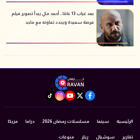
بعد غياب 13 عامًا.. أحمد مكي يبدأ تصوير فيلم
فرصة سعيدة ويجدد تعاونه مع ماجد
الكدواني
instagram
tiktok
youtube
twitter
facebook
الرئيسية
سينما
مسلسلات رمضان 2026
دراما
مزيكا
تقارير
سوشيال
ريلز
منوعات