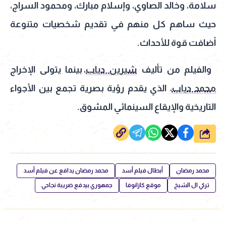
سلامة، وخالد الصاوي، وإسلام مبارك، ومحمود السراج،
حيث ساهم كل منهم في تقديم شخصيات متنوعة
أضافت قوة للأحداث.
والفيلم من تأليف
شيرين دياب
، بينما يتولى الإخراج
محمد دياب
، الذي يقدم رؤية بصرية تجمع بين الأجواء
التاريخية والإيقاع السينمائي المشوق.
شارك
محمد رمضان
أبطال فيلم أسد
محمد رمضان يدافع عن فيلم أسد
تركي ال الشبخ
موقع كازانوفا
جمهوري بيدفع ضريبة نجاحي