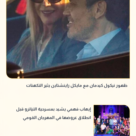
ظهور نيكول كيدمان مع مايكل راينشتاين يثير التكهنات
إيهاب فهمي يشيد بمسرحية التياترو قبل
انطلاق عروضها في المهرجان القومي
للمسرح