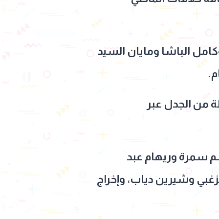
امل الباشا ومايان السيد
م.
لة من الجدل عبر
م سمرة وريهام عبد
غبي وشيرين دياب، وإخراج