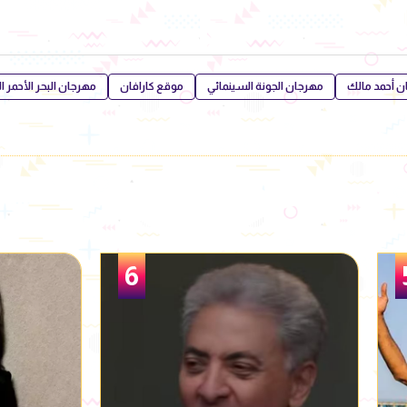
ان أحمد مالك
مهرجان الجونة السينمائي
موقع كارافان
مهرجان البحر الأحمر ا
1