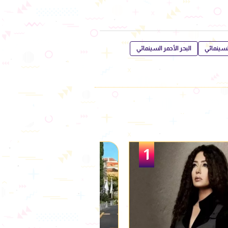
لسينمائي
البحر الأحمر السينمائي
2