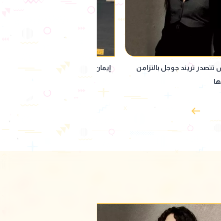
تصدر التريند بإطلالة مميزة
بملامح حزينه.. أول ظهور لتامر حسني 
وفاة والده في أحد المطاعم