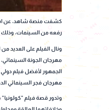
كشفت
منصة
شاهد
، عن ا
رفعه من السينمات، وذلك يوم 25 يونيو الجاري والذي حصد على إشادات نق
ونال الفيلم على العديد من ا
مهرجان الجونة السينمائي، 
الجمهور لأفضل فيلم دولي في
مهرجان فجر السينمائي الدو
وتدور قصة فيلم "كولونيا" 
وخلافاتهما العالقة ومحاول