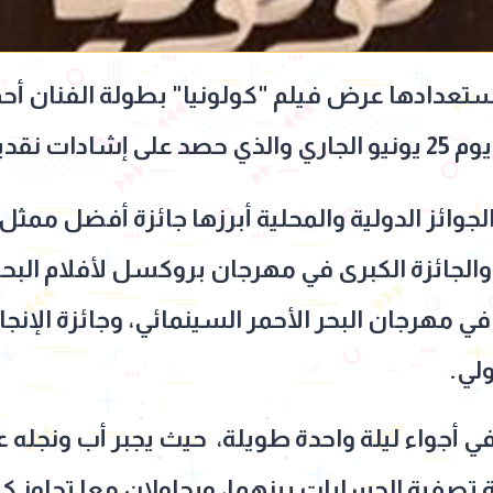
ستعدادها عرض فيلم "كولونيا" بطولة الفنان أح
دية واسعة.
لجوائز الدولية والمحلية أبرزها جائزة أفضل ممثل
والجائزة الكبرى في مهرجان بروكسل لأفلام البح
 مهرجان البحر الأحمر السينمائي، وجائزة الإنجا
لي.
في أجواء ليلة واحدة طويلة، حيث يجبر أب ونجله 
ة تصفية الحسابات بينهما، ويحاولان معا تجاوز ك