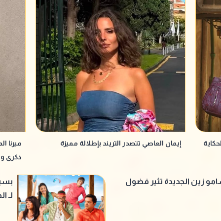
حكاية
إيمان العاصي تتصدر التريند بإطلالة مميزة
ميرنا ا
ذكرى وف
و زين الجديدة تثير فضول
بسبب
لـ ا