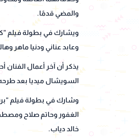
والمضي قدمًا.
ويشارك في بطولة فيلم "كول
وعابد عناني ودنيا ماهر وهال
يذكر أن آخر أعمال الفنان أ
السويشال ميديا بعد طرحه 
وشارك في بطولة فيلم "برش
الغفور وحاتم صلاح ومصطفى
خالد دياب.