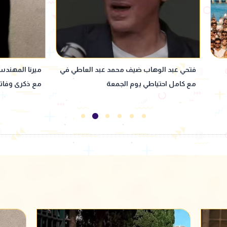
 في
ميرنا المهندس تتصدر تريند جوجل بالتزامن
إيمان العاصي ت
مع ذكرى وفاتها