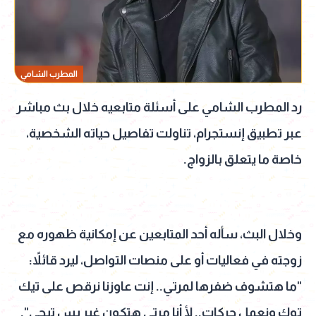
المطرب الشامي
رد المطرب الشامي على أسئلة متابعيه خلال بث مباشر
عبر تطبيق إنستجرام، تناولت تفاصيل حياته الشخصية،
خاصة ما يتعلق بالزواج.
وخلال البث، سأله أحد المتابعين عن إمكانية ظهوره مع
زوجته في فعاليات أو على منصات التواصل، ليرد قائلاً:
"ما هتشوف ضفرها لمرتي.. إنت عاوزنا نرقص على تيك
توك ونعمل حركات.. لأ أنا مرتي هتكون غير بس تيجي".