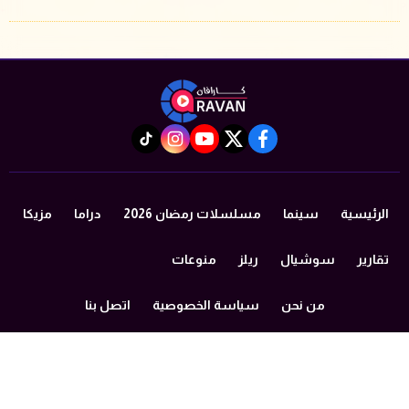
instagram
tiktok
youtube
twitter
facebook
الرئيسية
سينما
مسلسلات رمضان 2026
دراما
مزيكا
تقارير
سوشيال
ريلز
منوعات
من نحن
سياسة الخصوصية
اتصل بنا
©2024 caravan All Rights Reserved.
Powered by