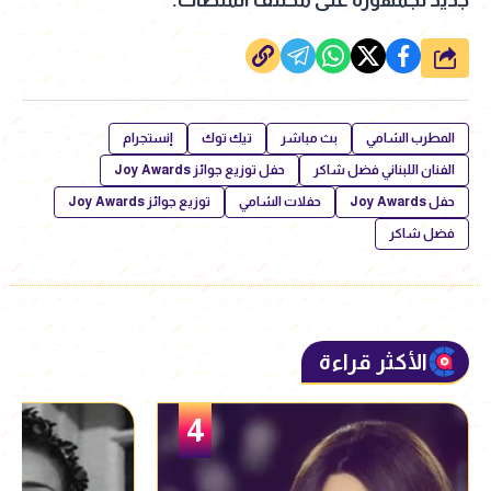
شارك
المطرب الشامي
بث مباشر
تيك توك
إنستجرام
الفنان اللبناني فضل شاكر
حفل توزيع جوائز Joy Awards
حفل Joy Awards
حفلات الشامي
توزيع جوائز Joy Awards
فضل شاكر
الأكثر قراءة
5