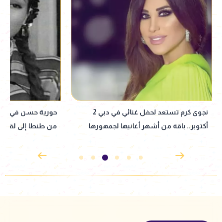
حورية حسن في ذكرى ميلادها.. رحلة فنية
ذكرى رحيل منحة زيت
من طنطا إلى لقب المطربة الطائرة
بالصدفة واشتهرت بأ