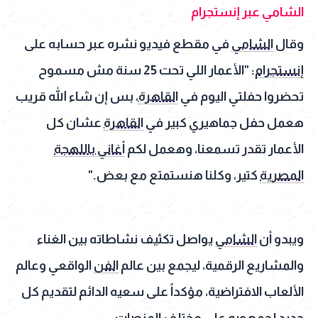
الشامي عبر إنستجرام
وقال
الشامي
في مقطع فيديو نشره عبر حسابه على
إنستجرام
: "الأعمار اللي تحت 25 سنة مش مسموح
تحضروا حفلتي اليوم في
القاهرة
، بس إن شاء الله قريب
هعمل حفل جماهيري كبير في
القاهرة
عشان كل
الأعمار تقدر تسمعنا، وهعمل لكم
أغاني باللهجة
المصرية
كتير، وكلنا هنستمتع مع بعض."
ويبدو أن
الشامي
يواصل تكثيف نشاطاته بين الغناء
والمشاريع الرقمية، ليجمع بين عالم
الفن
الواقعي وعالم
الألعاب الافتراضية، مؤكداً على سعيه الدائم لتقديم كل
جديد لجمهوره على مختلف المنصات.