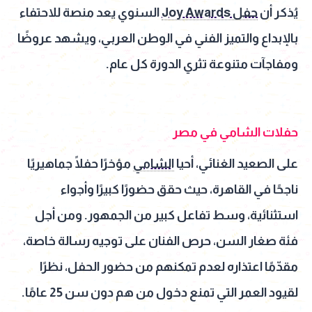
يُذكر أن
حفل Joy Awards
السنوي يعد منصة للاحتفاء
بالإبداع والتميز الفني في الوطن العربي، ويشهد عروضًا
ومفاجآت متنوعة تثري الدورة كل عام.
حفلات الشامي في مصر
على الصعيد الغنائي، أحيا
الشامي
مؤخرًا حفلًا جماهيريًا
ناجحًا في القاهرة، حيث حقق حضورًا كبيرًا وأجواء
استثنائية، وسط تفاعل كبير من الجمهور. ومن أجل
فئة صغار السن، حرص الفنان على توجيه رسالة خاصة،
مقدّمًا اعتذاره لعدم تمكنهم من حضور الحفل، نظرًا
لقيود العمر التي تمنع دخول من هم دون سن 25 عامًا.