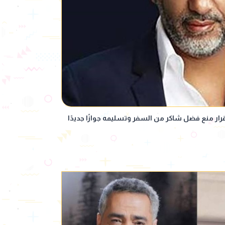
رار منع فضل شاكر من السفر وتسليمه جوازًا جديدًا