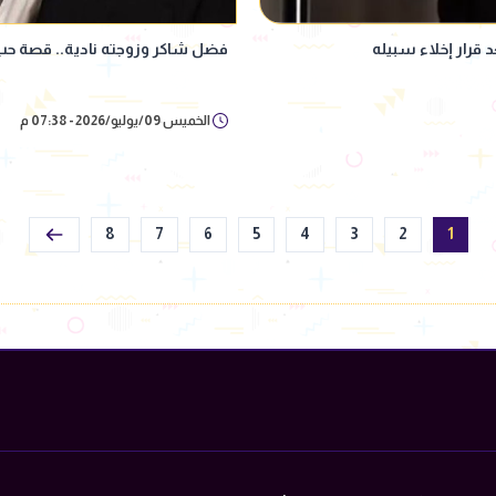
 قرار إخلاء سبيله
فضل شاكر وزوجته نادية.. قصة حب 
الخميس 09/يوليو/2026 - 07:38 م
8
7
6
5
4
3
2
1