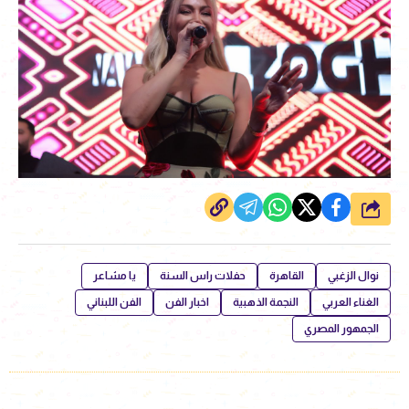
شارك
نوال الزغبي
القاهرة
حفلات راس السنة
يا مشاعر
الغناء العربي
النجمة الذهبية
اخبار الفن
الفن اللبناني
الجمهور المصري