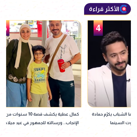
الأكثر قراءة
5
كمال عطية يكشف قصة 10 سنوات من تأخر
ذكرى رحيل إبراهيم ا
الإنجاب.. ورسالته للجمهور في عيد ميلاد
أعماله في السينما و
نجله