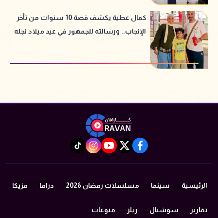
كمال عطية يكشف قصة 10 سنوات من تأخر
الإنجاب.. ورسالته للجمهور في عيد ميلاد نجله
instagram
tiktok
youtube
twitter
facebook
الرئيسية
سينما
مسلسلات رمضان 2026
دراما
مزيكا
تقارير
سوشيال
ريلز
منوعات