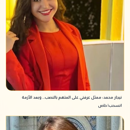
نيجار محمد: ممثل عرفني على المتهم بالنصب.. وبعد الأزمة
انسحب| خاص