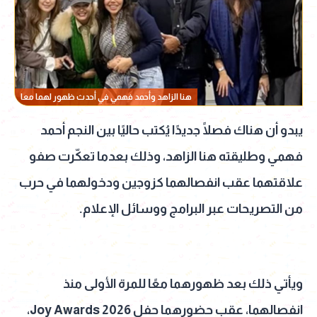
هنا الزاهد وأحمد فهمي في أحدث ظهور لهما معا
يبدو أن هناك فصلًا جديدًا يُكتب حاليًا بين النجم أحمد
فهمي وطليقته هنا الزاهد، وذلك بعدما تعكّرت صفو
علاقتهما عقب انفصالهما كزوجين ودخولهما في حرب
من التصريحات عبر البرامج ووسائل الإعلام.
ويأتي ذلك بعد ظهورهما معًا للمرة الأولى منذ
انفصالهما، عقب حضورهما حفل Joy Awards 2026،