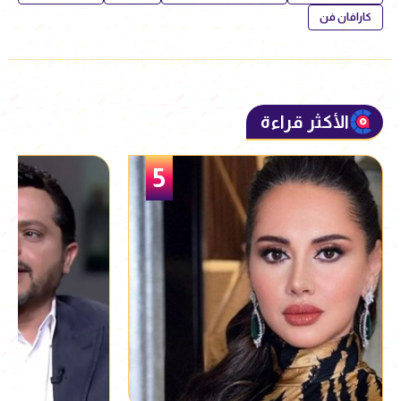
كارافان فن
الأكثر قراءة
6