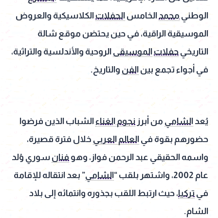
الوطني
محمد
الخامس
الحفلات
الكلاسيكية والعروض
الموسيقية الراقية، في حين يحتضن موقع شالة
التاريخي
حفلات
الموسيقى
الروحية والأندلسية والتراثية،
في أجواء تجمع بين
الفن
والتاريخ.
يُعد
الشامي
من أبرز
نجوم الغناء
الشباب الذين فرضوا
حضورهم بقوة في
العالم العربي
خلال فترة قصيرة،
واسمه الحقيقي عبد الرحمن فواز، وهو
فنان
سوري وُلد
عام 2002، واشتهر بلقب “
الشامي
” بعد انتقاله للإقامة
في
تركيا
، حيث ارتبط اللقب بجذوره وانتمائه إلى بلاد
الشام.