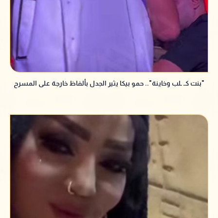
"بنت كـ ـلب وخاينة".. حمو بيكا يثير الجدل بألفاظ خارجة على المسرح