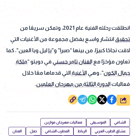
انطلقت رحلته الفنية عام 2021، وتمكن سريعًا من
تحقيق
انتشار واسع بفضل مجموعة من الأغنيات التي
لاقت نجاحًا كبيرًا، من بينها “صبرا” و"
يا
ليل ويا العين"، كما
تعاون مؤخرًا مع
الفنان تامر حسني
في دويتو “
ملكة
جمال الكون
”، وهي
الأغنية
التي قدماها معًا خلال
فعاليات
الدورة الثالثة من مهرجان العلمين
.
شارك
الشامي
الموسيقى
فعاليات مهرجان موازين
عشاق الطرب العربي
الرباط
المطرب الشامي
حفل
الفنان