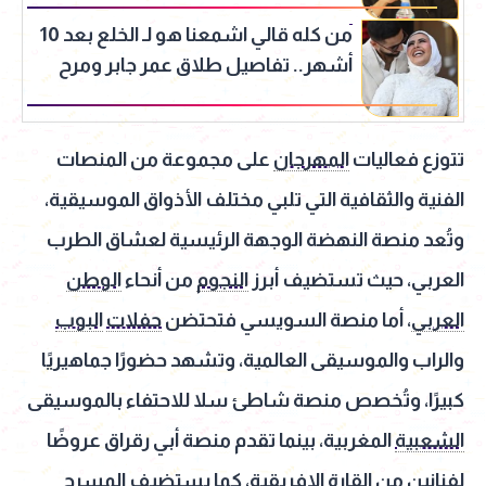
من كله قالي اشمعنا هو لـ الخلع بعد 10
أشهر.. تفاصيل طلاق عمر جابر ومرح
عطية
تتوزع فعاليات
المهرجان
على مجموعة من المنصات
الفنية والثقافية التي تلبي مختلف الأذواق الموسيقية،
وتُعد منصة النهضة الوجهة الرئيسية لعشاق الطرب
العربي، حيث تستضيف أبرز
النجوم
من أنحاء
الوطن
العربي
، أما منصة السويسي فتحتضن
حفلات
البوب
والراب والموسيقى العالمية، وتشهد حضورًا جماهيريًا
كبيرًا، وتُخصص منصة شاطئ سلا للاحتفاء بالموسيقى
الشعبية
المغربية، بينما تقدم منصة أبي رقراق عروضًا
لفنانين من القارة الإفريقية، كما يستضيف
المسرح