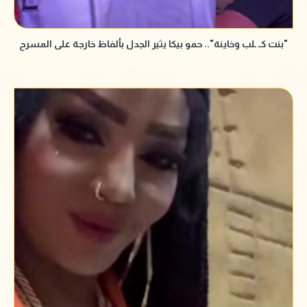
"بنت كـ ـلب وخاينة".. حمو بيكا يثير الجدل بألفاظ خارجة على المسرح