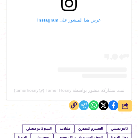
عرض هذا المنشور على Instagram
تمت مشاركة منشور بواسطة ‏‎Tamer Hosny‎‏ (@‏‎tamerhosny‎‏)
شارك
تامر حسني
المسرح المصري
حفلات
النجم تامر حسني
حفل الأرينا
الموزع الموسيقي جلال فهمي
موسيقى
الأرينا