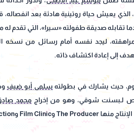
افسة ضمن
موسم عيد الأضحى
، وتدور أحداثه 
ذي يعيش حياة روتينية هادئة بعد انفصاله، ق
دما تقابله صديقة طفولته «سيرا»، التي تقدم له
راهقته، ليجد نفسه أمام رسائل من نسخه الأ
هدف إلى إعادة اكتشاف ذاته.
وم، حيث يشارك في بطولته
سلمى أبو ضيف
وح
اص لـبسنت شوقي، وهو من إخراج
محمد صادق
Film  وShofha Production.