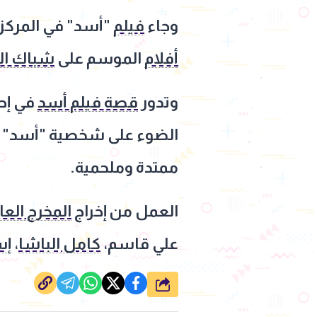
وجاء
فيلم
"أسد" في المركز الرابع بإيرادات 
أفلام
الموسم على
شباك الت
وتدور
قصة فيلم أسد
في إطا
الضوء على شخصية "أسد" الت
ممتدة وملحمية.
العمل من إخراج
المخرج الع
علي قاسم،
كامل الباشا
،
إس
شارك