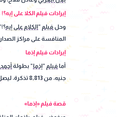
إيرادات فيلم الكلا على إيه؟!
وحل
فيلم
"
الكلام على إيه
المنافسة على مراكز الصدار
إيرادات فيلم إذما
أما
فيلم
"
إذما
" بطولة
أحمد 
جنيه، من 8,813 تذكرة، ليصل إجمالي إيراداته إلى 11,076,355 جنيهًا.
قصة فيلم «إذما»