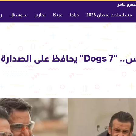
عمرو عامر
مسلسلات رمضان 2026
دراما
مزيكا
تقارير
سوشيال
ري
إيرادات السينما أمس.. "7 Dogs" يحاف