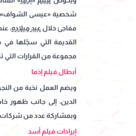
ويخوض
فيلم
«
إذما
» المن
شخصية «عيسى الشواف»، ال
مفاجئ خلال
عيد ميلاده
، عن
القديمة التي سجّلها في م
مجموعة من القرارات التي ت
أبطال فيلم إذما
ويضم العمل نخبة من النج
الدين، إلى جانب ظهور خ
وبمشاركة عدد من شركات الإنتاج منها The Producer وClinic
إيرادات فيلم أسد