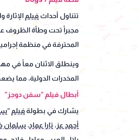
تتناول أحداث
فيلم
الإثارة و
مجبراً تحت وطأة الظروف عل
المحترفة في منظمة إجرامي
وينطلق الاثنان معاً في مه
المخدرات الدولية، مما يض
أبطال فيلم "سفن دوجز"
يشارك في بطولة
فيلم
“
سف
أحمد عز
،
تارا عماد
،
سلمان خ
بلال العربي
وعادل فلاح، وم