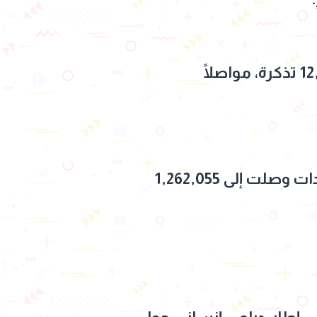
؟!" في المركز الثاني محققًا 1,662,048 جنيه عبر 12,902 تذكرة، مواصلًا
وسلمى أبو ضيف، فاحتل المركز الثالث بإيرادات وصلت إلى 1,262,055