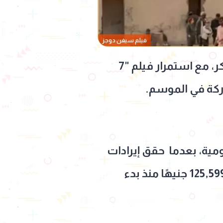
فيلم سيفن دوجز
واصلت الأفلام المعروضة بدور السينما المصرية منافستها على شباك التذاكر، مع استمرار فيلم "7
ومية، بعدما حقق إيرادات
بلغت 5,801,579 جنيه، من خلال 51,455 تذكرة، ليصل إجمالي إيراداته إلى 125,599,656 جنيهًا منذ بدء