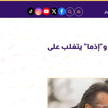
لز
instagram
tiktok
youtube
twitter
facebook
ظ على الصدارة و"إذما" يتغلب على