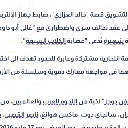
التشويق قصة "خالد العزازي"، ضابط جهاز الإنترب
ى عقد تحالف سري واضطراري مع "غالي أبو داود"، 
ة
شهيرة
تُدعى "عصابة
الكلاب السبعة
".
مة انتحارية مشتركة وعابرة للحدود تهدف إلى اخ
عهما في مواجهة معارك دموية وسلسلة من الأزم
ن دوجز
” نخبة من
النجوم العرب
والعالميين، من 
ان
، سانجاي دوت، ماكس هوانغ،
ناصر القصبي
،
س
ن المقرر طرحه في
دور العرض
يوم 27
مايو 2026