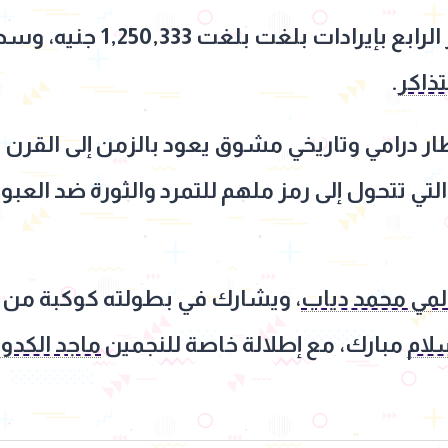
بلغت بلغت 1,250,333 جنيه، وسط استمرار التنافس بين
ذاكر
.
ر درامي وتاريخي مشوق يعود بالزمن إلى القرن 
ي تتحول إلى رمز ملهم للتمرد والثورة ضد العبو
المي محمد دياب
، ويشارك في بطولته كوكبة من ال
لام
مبارك، مع إطلالة خاصة للنجمين
ماجد الكدوا