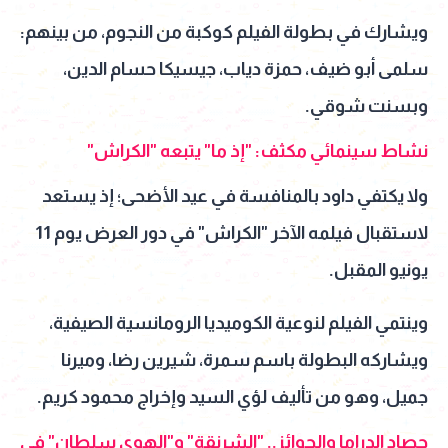
ويشارك في بطولة الفيلم كوكبة من النجوم، من بينهم:
سلمى أبو ضيف، حمزة دياب، جيسيكا حسام الدين،
وبسنت شوقي.
نشاط سينمائي مكثف: "إذ ما" يتبعه "الكراش"
ولا يكتفي داود بالمنافسة في عيد الأضحى؛ إذ يستعد
لاستقبال فيلمه الآخر "الكراش" في دور العرض يوم 11
يونيو المقبل.
وينتمي الفيلم لنوعية الكوميديا الرومانسية الصيفية،
ويشاركه البطولة باسم سمرة، شيرين رضا، وميرنا
جميل، وهو من تأليف لؤي السيد وإخراج محمود كريم.
حصاد الدراما والجوائز.. "الشرنقة" و"الهوى سلطان" في