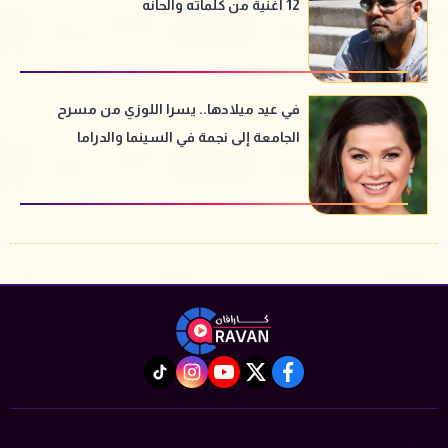
12 أغنية من كلماته وألحانه
في عيد ميلادها.. يسرا اللوزي من مسرح
الجامعة إلى نجمة في السينما والدراما
instagram
tiktok
youtube
twitter
facebook