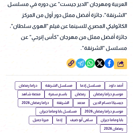
العربية ومهرجان "الدير جيست" عن دوره في مسلسل
"الشرنقة"، جائزة أفضل ممثل دور أول من المركز
الكاثوليكي المصري للسينما عن فيلم "الهوى سلطان"،
جائزة أفضل ممثل من مهرجان "كأس إنرجي" عن
مسلسل "الشرنقة".
شارك
أحمد داود
مسلسل إذما
مسلسل الشرنقة
دراما رمضان
موسم دراما رمضان
رمضان
باسم سمرة
منصة شاهد
جيسيكا حسام الدين
محمد
الشرنقة
دراما رمضان 2026
موسم دراما رمضان 2026
مسلسل بابا وماما جيران
بابا وماما جيران
سلمى أبو ضيف
إذما
ميرنا جميل
رمضان 2026