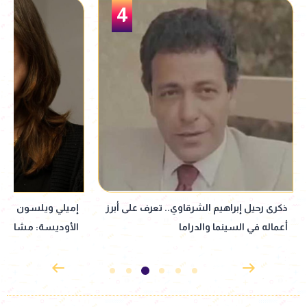
5
إميلي ويلسون تواصل انتقاد فيلم
أحمد شيبة يحيي حفلً
الأوديسة: مشاهد المذابح تطغى على رسالة
الشمالي اليوم ضمن ح
الفيلم الإنسانية