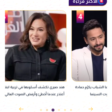
الأكثر قراءة
5
هند صبري تكشف أسلوبها في تربية ابنتيها:
مدحت العدل يكشف تأ
أعتذر عندما أخطئ وأرفض الصوت العالي
على السينما وأجور ا