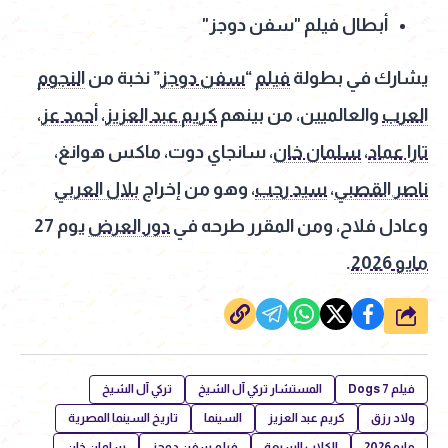
أبطال فيلم "سفن دوجز"
يشارك في بطولة
فيلم
“
سفن دوجز
” نخبة من
النجوم
العرب
والعالميين، من بينهم
كريم عبد العزيز
،
أحمد عز
،
تارا عماد
،
سلمان خان
، سانجاي دوت، ماكس هوانغ،
ناصر القصبي
،
سيد رجب
، وهو من إخراج
بلال العربي
وعادل فلاح، ومن المقرر طرحه في
دور العرض
يوم 27
مايو 2026
.
شارك
فيلم 7 Dogs
المستشار تركي آل الشيخ
تركي آل الشيخ
ولاد رزق
كريم عبد العزيز
السينما
تاريخ السينما المصرية
مايو 2026
الكلاب السبعة
فيلم سفن دوجز
سلمان خان