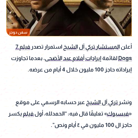
سفن دوجز
أعلن
المستشار تركي آل الشيخ
استمرار تصدر
فيلم 7
Dogs
لقائمة
إيرادات
أفلام عيد الأضحى
، بعدما تجاوزت
إيراداته حاجز 100 مليون خلال 4 أيام من عرضه.
ونشر
تركي آل الشيخ
عبر حسابه الرسمي على موقع
«
فيسبوك
» تعليقًا قال فيه: “الحمدلله، أول
فيلم
يكسر
حاجز ال 100 مليون في ٤ أيام ونص”.