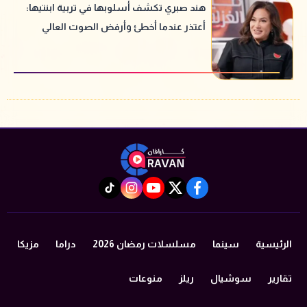
هند صبري تكشف أسلوبها في تربية ابنتيها:
أعتذر عندما أخطئ وأرفض الصوت العالي
instagram
tiktok
youtube
twitter
facebook
الرئيسية
سينما
مسلسلات رمضان 2026
دراما
مزيكا
تقارير
سوشيال
ريلز
منوعات