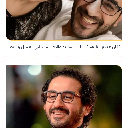
"كان هيغير حياتهم".. طلب رفضته والدة أحمد حلمي له قبل وفاتها