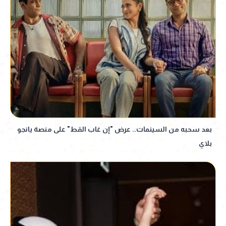
بعد سحبه من السينمات.. عرض "إن غاب القط" على منصة يانجو
بلاي