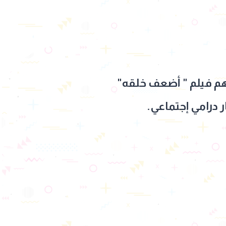
هم فيلم " أضعف خلقه"
 درامي إجتماعي.