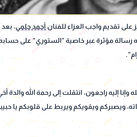
ز
على تقديم واجب العزاء للفنان
أحمد حلمي
، بعد 
له رسالة مؤثرة عبر خاصية "الستوري" على حساب
م".
 لله وإنا إليه راجعون، انتقلت إلى رحمة الله والدة 
، ويصبركم ويقويكم ويربط على قلوبكم يا حبيبي،