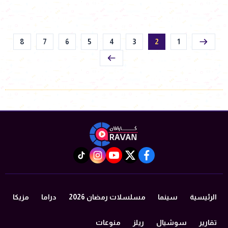
8
7
6
5
4
3
2
1
instagram
tiktok
youtube
twitter
facebook
الرئيسية
سينما
مسلسلات رمضان 2026
دراما
مزيكا
تقارير
سوشيال
ريلز
منوعات