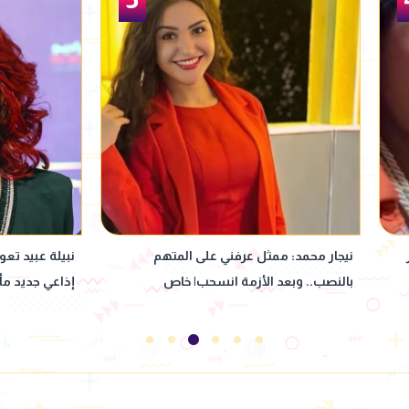
نبيلة عبيد تعود إلى ماسبيرو بمسلسل
"بنت كـ ـلب وخا
إذاعي جديد مأخوذ عن رواية لإحسان عبد
بألفاظ خارجة 
القدوس