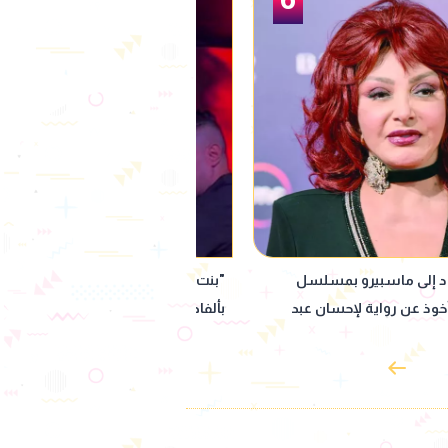
ينة".. حمو بيكا يثير الجدل
"سمعني صوتك".. تعاون جديد بين عزي
على المسرح
الشافعي ويونس مرسي