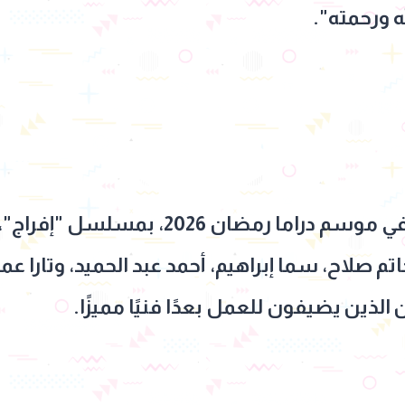
ه ورحمته".
وكان قد شارك حاتم صلاح في موسم دراما رمض
تم صلاح، سما إبراهيم، أحمد عبد الحميد، وتارا عم
لذين يضيفون للعمل بعدًا فنيًا مميزًا.