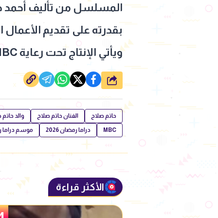
المسلسل من تأليف أحمد حلب
بقدرته على تقديم الأعمال 
ويأتي الإنتاج تحت رعاية MBC مصر، مع بث متزامن على منصة شاهد الرقمية.
شارك
حاتم صلاح
الفنان حاتم صلاح
والد حاتم 
MBC
دراما رمضان 2026
موسم دراما رمض
الأكثر قراءة
5
4