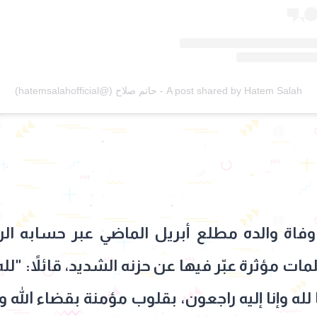
A post shared by Hatem Salah - حاتم صلاح (@hatemsalahofficial)
وفاة والده مطلع أبريل الماضي عبر حسابه ا
ت مؤثرة عبّر فيها عن حزنه الشديد، قائلاً: "لله
ه وإنا إليه راجعون، بقلوب مؤمنة بقضاء الله و