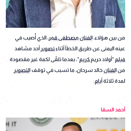
من بين هؤلاء،
الفنان
مصطفى قمر
، الذي أُصيب في
عينه اليمنى عن طريق الخطأ أثناء
تصوير
أحد مشاهد
فيلم
"أولاد حريم
كريم
"، بعدما تلقّى لكمة غير مقصودة
من
الفنان
خالد سرحان، ما تسبب في توقف
التصوير
لمدة ثلاثة
أيام
.
أحمد السقا