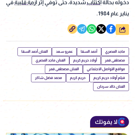
دخوله بحالة
اكتئاب
شديدة، حتى توفي إثر
أزمة قلبية
في
يناير عام 1984.
شارك
ماجد المصري
أحمد السقا
عمرو سعد
الفنان أحمد السقا
مصطفى قمر
أولاد حريم كريم
الفنان ماجد المصري
مواقع التواصل الاجتماعي
الفنان مصطفى قمر
فيلم أولاد حريم كريم
حريم كريم
محمد فضل شاكر
الفنان خالد سرحان
لا يفوتك