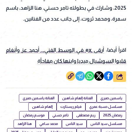
2025، وشارك في بطولته تامر حسني، هنا الزاهد، باسم
سمرة، ومحمد ثروت، إلى جانب عدد من الفنانين.
اقرأ أيضا:
أرقى ex في الوسط الفني.. أحمد عز وأنغام
قلبوا السوشيال ميديا وابنها كان مفاجأة
شارك
ياسمين صبري
الفنانة إلهام شاهين
الفنانة ياسمين صبري
مسلسل حسبة عمري
فيلم ريستارت
إلهام شاهين
رمضان 2025
ريم مصطفى
تامر حسني
موسم رمضان
مسلسل سيد الناس
سيد الناس
محمد سامي
هنا الزاهد