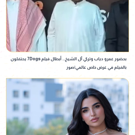
بحضور عمرو دياب وتركي آل الشيخ.. أبطال فيلم 7Dogs يحتفلون
بالفيلم في عرض خاص عالمي|صور