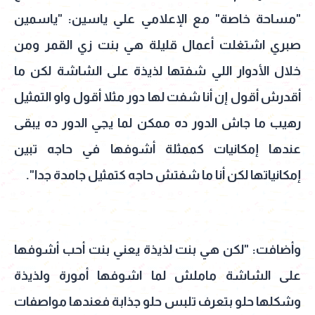
"مساحة خاصة" مع الإعلامي علي ياسين: "ياسمين
صبري اشتغلت أعمال قليلة هي بنت زي القمر ومن
خلال الأدوار اللي شفتها لذيذة على الشاشة لكن ما
أقدرش أقول إن أنا شفت لها دور مثلا أقول واو التمثيل
رهيب ما جاش الدور ده ممكن لما يجي الدور ده يبقى
عندها إمكانيات كممثلة أشوفها في حاجه تبين
إمكانياتها لكن أنا ما شفتش حاجه كتمثيل جامدة جدا".
وأضافت: "لكن هي بنت لذيذة يعني بنت أحب أشوفها
على الشاشة ماملش لما اشوفها أمورة ولذيذة
وشكلها حلو بتعرف تلبس حلو جذابة فعندها مواصفات