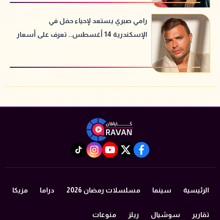
رامي صبري يستعد لإحياء حفل في
الإسكندرية 14 أغسطس.. تعرف على أسعار
التذاكر
instagram
tiktok
youtube
twitter
facebook
الرئيسية
سينما
مسلسلات رمضان 2026
دراما
مزيكا
تقارير
سوشيال
ريلز
منوعات