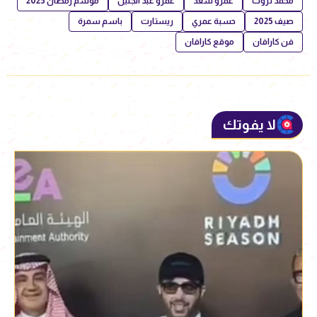
محمد ثروت
عمرو سعد
عمرو عبد الجليل
موسم رمضان 2025
صيف 2025
حسبة عمري
ريستارت
باسم سمرة
فن كارافان
موقع كارافان
لا يفوتك