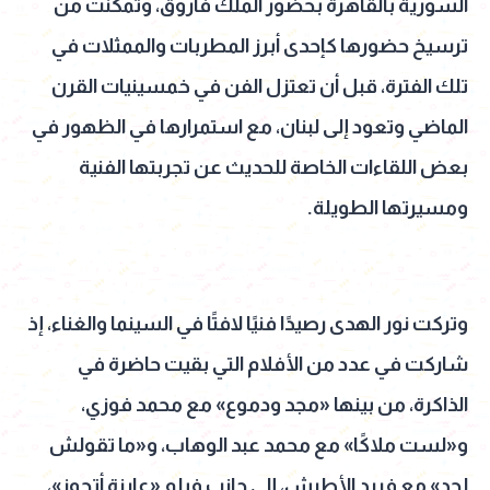
السورية بالقاهرة بحضور الملك فاروق، وتمكنت من
ترسيخ حضورها كإحدى أبرز المطربات والممثلات في
تلك الفترة، قبل أن تعتزل الفن في خمسينيات القرن
الماضي وتعود إلى لبنان، مع استمرارها في الظهور في
بعض اللقاءات الخاصة للحديث عن تجربتها الفنية
ومسيرتها الطويلة.
وتركت نور الهدى رصيدًا فنيًا لافتًا في السينما والغناء، إذ
شاركت في عدد من الأفلام التي بقيت حاضرة في
الذاكرة، من بينها «مجد ودموع» مع محمد فوزي،
و«لست ملاكًا» مع محمد عبد الوهاب، و«ما تقولش
لحد» مع فريد الأطرش، إلى جانب فيلم «عايزة أتجوز»،