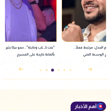
"بنت كـ ـلب وخاينة".. حمو بيكا يثير الجدل
إقبال جماهيري ضخم 
بألفاظ خارجة على المسرح
ساحل" بحفل عمرو 
أهم الأخبار