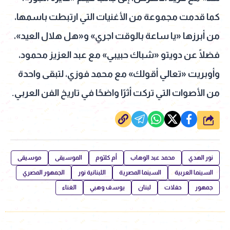
كما قدمت مجموعة من الأغنيات التي ارتبطت باسمها،
من أبرزها «يا ساعة بالوقت اجري» و«هل هلال العيد»،
فضلًا عن دويتو «شباك حبيبي» مع عبد العزيز محمود،
وأوبريت «تعالي أقولك» مع محمد فوزي، لتبقى واحدة
من الأصوات التي تركت أثرًا واضحًا في تاريخ الفن العربي.
شارك
نور الهدي
محمد عبد الوهاب
أم كلثوم
الموسيقى
موسيقى
السينما العربية
السينما المصرية
اللبنانية نور
الجمهور المصري
جمهور
حفلات
لبنان
يوسف وهبي
الغناء