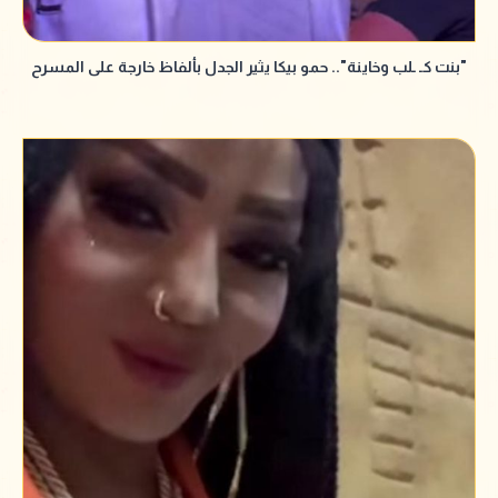
"بنت كـ ـلب وخاينة".. حمو بيكا يثير الجدل بألفاظ خارجة على المسرح