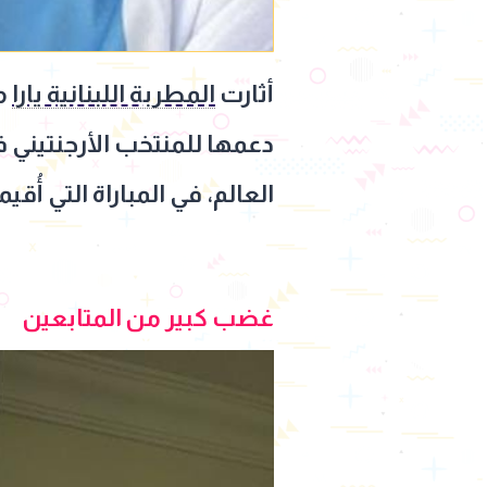
أثارت
المطربة اللبنانية يارا
مو
العالم، في المباراة التي أُ
غضب كبير من المتابعين