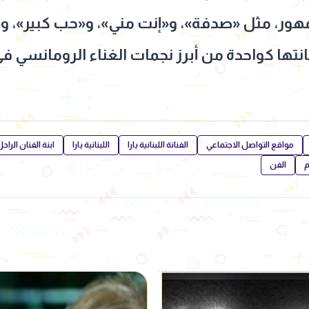
لجمهور، مثل «صدفة»، و«إنت مني»، و«حب كبير»، 
انتها كواحدة من أبرز نجمات الغناء الرومانسي في
مواقع التواصل الاجتماعي
الفنانة اللبنانية يارا
اللبنانية يارا
ابنة الفنان الرا
م
الفن