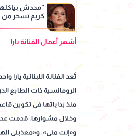
"محدش بياكلها 
كريم تسخر من 
أشهر أعمال الفنانة يارا
تُعد الفنانة اللبنانية يارا و
منذ بداياتها في تكوين قاع
وخلال مشوارها، قدمت عددًا 
و«إنت مني»، و«معذبني الهوا