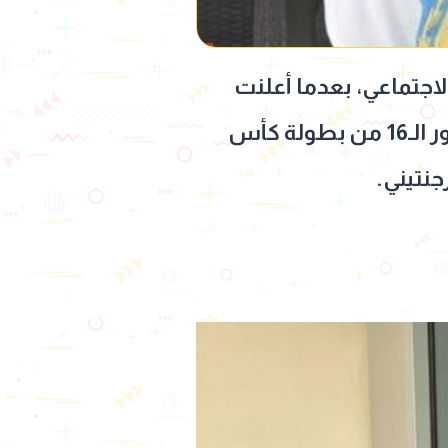
اجتماعي، بعدما أعلنت
دعمها للمنتخب الأرجنتيني في مواجهته أمام منتخب مصر ضمن منافسات دور الـ16 من بطولة كأس
جنتيني.