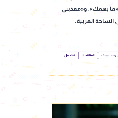
و«ما يهمك»، و«معذبني
 الساحة العربية.
حل وحيد سيف
الفنانة يارا
تفاصيل