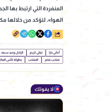
المنفردة التي ارتبط بها ا
الهوا»، لتؤكد من خلالها مك
شارك
أغاني يارا
نيللي كريم
الراحل وحيد سيف
منتخب مصر
المنتخب
بطولة كأس العال
لا يفوتك