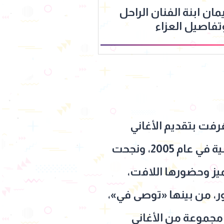
مان ابنة الفنان الراحل
فاصيل العزاء
 عُرفت بتقديم الأغاني
الرومانسية ذات الطابع الدرامي والإحساس المرهف، انطلقت مسيرتها الفنية في عام 2005، ونجحت
يز وحضورها اللافت،
ور، من بينها «توصى في»،
 مجموعة من الأغاني