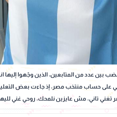
غضب بين عدد من المتابعين، الذين وجّهوا إليها 
ني على حساب منتخب مصر، إذ جاءت بعض التعلي
ر تغني تاني، مش عايزين نلمحك، روحي غني لليهو