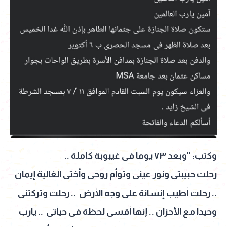
وكتب: "وبعد ٧٣ يوما فى غيبوبة كاملة ..
رحلت حبيبتى ونور عينى وتوأم روحى وأختى الغالية إيمان
.. رحلت أطيب إنسانة على وجه الأرض .. رحلت وتركتنى
وحيدا مع الأحزان .. إنها أقسى لحظة فى حياتى .. يارب