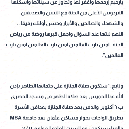
يارحيم إرحمها واغفر لها وتجاوز عن سيئاتها وأسكنها
الفردوس الأعلى من الجنة مع النبيين والصديقين
والشهداء والصالحين والأبرار وحسن أولئك رفيقا ..
اللهم ثبتها عند السؤال واجعل قبرها روضة من رياض
الجنة . آمين يارب العالمين آمين يارب العالمين آمين يارب
العالمين".
وتابع: “ستكون صلاة الجنازة على جثمانها الطاهر بإذن
الله غدا الخميس بعد صلاة الظهر فى مسجد الحصرى
ب ٦ أكتوبر والدفن بعد صلاة الجنازة بمدافن الأسرة
بطريق الواحات بجوار مساكن عثمان بعد جامعة MSA
والعزاء سيكون يوم السبت القادم الموافق ١١ / ٧