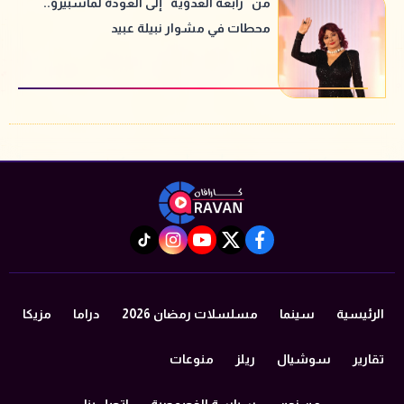
من "رابعة العدوية" إلى العودة لماسبيرو..
محطات في مشوار نبيلة عبيد
instagram
tiktok
youtube
twitter
facebook
الرئيسية
سينما
مسلسلات رمضان 2026
دراما
مزيكا
تقارير
سوشيال
ريلز
منوعات
من نحن
سياسة الخصوصية
اتصل بنا