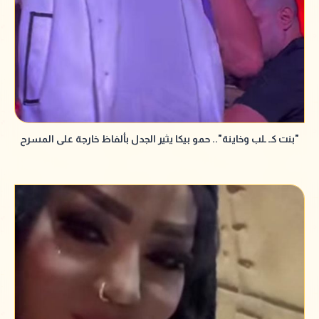
"بنت كـ ـلب وخاينة".. حمو بيكا يثير الجدل بألفاظ خارجة على المسرح