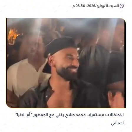
السبت 11/يوليو/2026 - 03:56 م
الاحتفالات مستمرة.. محمد صلاح يغني مع الجمهور "أم الدنيا"
لحماقي