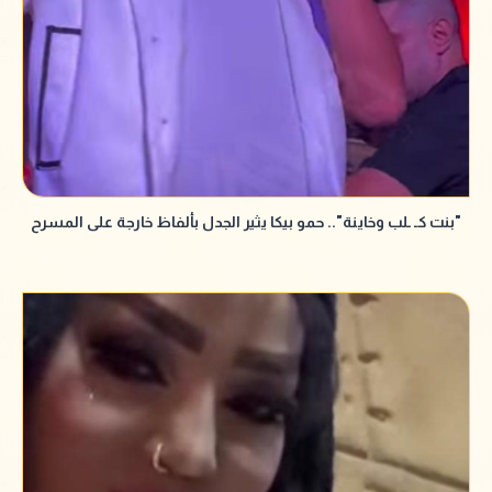
"بنت كـ ـلب وخاينة".. حمو بيكا يثير الجدل بألفاظ خارجة على المسرح