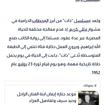
ويُعد
مسلسل
"ذات" من أبرز
المحطات
الدرامية في
مشوار
نيللي كريم
، إذ قدم معالجة مختلفة للحياة
المصرية عبر عدة عقود، مستندًا إلى رواية الكاتب صنع
الله إبراهيم، ويروي العمل حكاية فتاة تنتمي إلى الطبقة
المتوسطة تُدعى "ذات"، جاءت إلى الحياة في يوم يحمل
دلالة تاريخية مهمة، وهو يوم قيام ثورة 23
يوليو
عام
1952.
لا يفوتك
موعد جنازة إيمان ابنة الفنان الراحل
وحيد سيف وتفاصيل العزاء