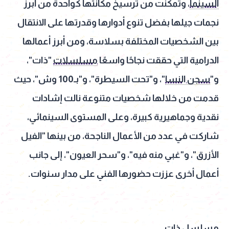
السينما
، وتمكنت من ترسيخ مكانتها كواحدة من أبرز
نجمات جيلها بفضل تنوع أدوارها وقدرتها على الانتقال
بين الشخصيات المختلفة بسلاسة، ومن أبرز أعمالها
الدرامية التي حققت نجاحًا واسعًا
مسلسلات
"ذات"،
و"
سجن النسا
"، و"تحت السيطرة"، و"بـ100 وش"، حيث
قدمت من خلالها شخصيات متنوعة نالت إشادات
نقدية وجماهيرية كبيرة، وعلى المستوى السينمائي،
شاركت في عدد من الأعمال الناجحة، من بينها "الفيل
الأزرق"، و"غبي منه فيه"، و"سحر العيون"، إلى جانب
أعمال أخرى عززت حضورها الفني على مدار سنوات.
مسلسل ذات