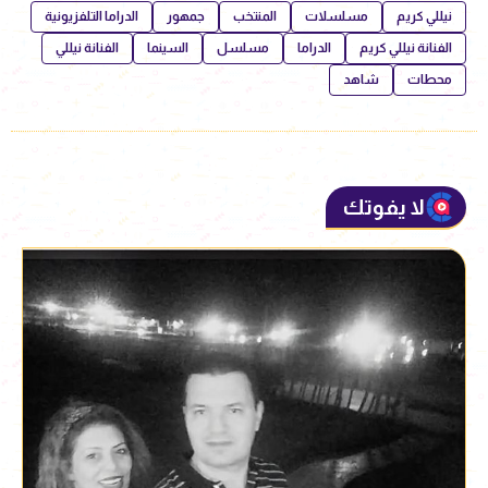
نيللي كريم
مسلسلات
المنتخب
جمهور
الدراما التلفزيونية
الفنانة نيللي كريم
الدراما
مسلسل
السينما
الفنانة نيللي
محطات
شاهد
لا يفوتك