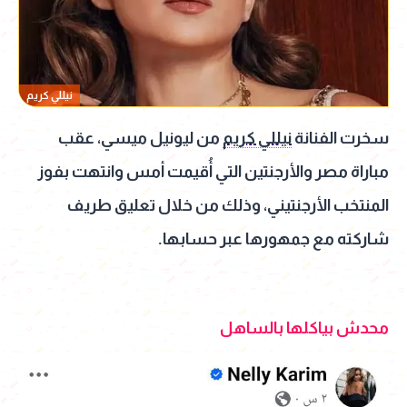
نيللي كريم
سخرت الفنانة
نيللي كريم
من ليونيل ميسي، عقب
مباراة مصر والأرجنتين التي أُقيمت أمس وانتهت بفوز
المنتخب الأرجنتيني، وذلك من خلال تعليق طريف
شاركته مع جمهورها عبر حسابها.
محدش بياكلها بالساهل