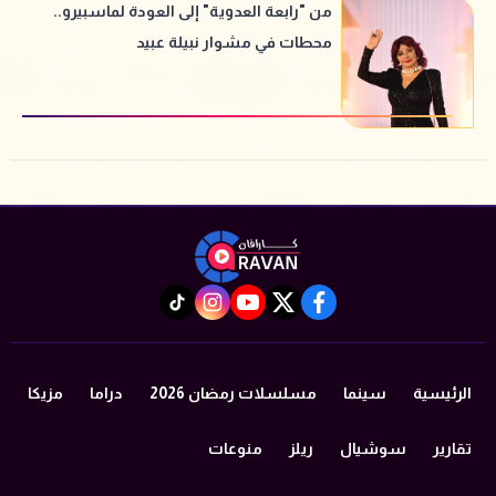
من "رابعة العدوية" إلى العودة لماسبيرو..
محطات في مشوار نبيلة عبيد
instagram
tiktok
youtube
twitter
facebook
الرئيسية
سينما
مسلسلات رمضان 2026
دراما
مزيكا
تقارير
سوشيال
ريلز
منوعات