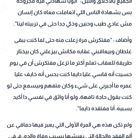
الجميع بالأخلاق والنبل: "أبويا شهادتي فيه مجروحة
بس بشهادة الناس اللي اتعاملت معاه كان إنسان
مش عادي طيب وحنين وذكي جدا حتى في تربيته لينا".
وأضاف : "مفتكرش مرة زعلت منه حتى لما كنت ببقى
غلطان وبيعاقبني عقابه مكانش بيزعلني كان بيختار
طريقة للعقاب تعلم أكتر ما تزعل مفتكرش أن في يوم
حسيت أنه قاسي عليا دايما كنت بحس أنه خايف عليا
عمره ما أجبرني على شيء وكان متفهم وبيسمع حتى لو
كنت بقول حاجة تافهة، ولو أنا واثق في نفسي دا أكيد
بسببه، أنا مفتقده دايما".
ولم تكن هذه هي المرة الأولى التي يعبر فيها حماقي عن
ألم الفقد والحالة التي يعيشها بسبب وفاة والده، فـ في