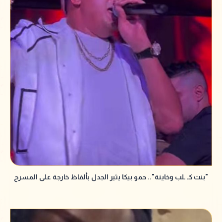
"بنت كـ ـلب وخاينة".. حمو بيكا يثير الجدل بألفاظ خارجة على المسرح