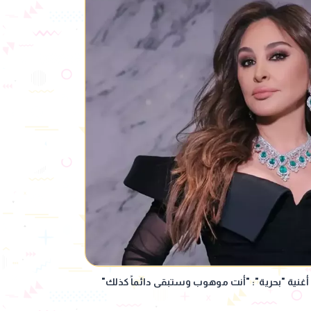
أغنية "بحرية": "أنت موهوب وستبقى دائماً كذلك"