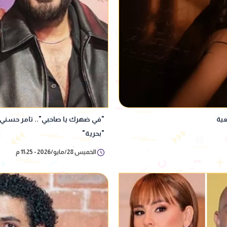
عية
"في ضهرك يا صاحبي".. تامر حسني 
"بحرية"
الخميس 28/مايو/2026 - 11:25 م