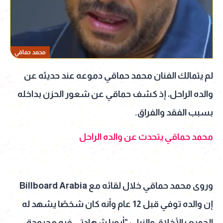
محمد حماقي
لم يتمالك الفنان محمد حماقي دموعه عند حديثه عن
والده الراحل، إذ كشف حماقي عن شعور الحزن بداخله
بسبب الفقد والفراق.
محمد حماقي يتحدث عن والده الراحل
وروى محمد حماقي خلال لقائه مع Billboard Arabia
إن والده توفي قبل 12 عام وأنه كان شخصًا يشهد له
الجميع بالأخلاق والنبل: "أبويا شهادتي فيه مجروحة