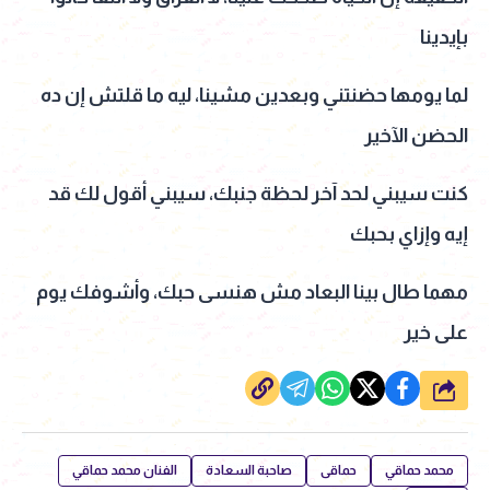
بإيدينا
لما يومها حضنتني وبعدين مشينا، ليه ما قلتش إن ده
الحضن الآخير
كنت سيبني لحد آخر لحظة جنبك، سيبني أقول لك قد
إيه وإزاي بحبك
مهما طال بينا البعاد مش هنسى حبك، وأشوفك يوم
على خير
شارك
محمد حماقي
حماقى
صاحبة السعادة
الفنان محمد حماقي