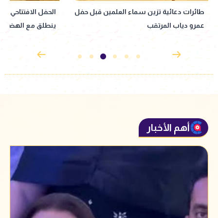
الحفل الافتتاحي لموسم حفلات U Arena
"بيان صاخب".. المل
ينطلق مع الهضبة عمرو دياب ضمن فعاليات
تووليت لن تنتهي
"يلا ساحل 2026"
أهم الأخبار