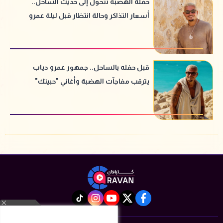
حفلة الهضبة تتحول إلى حديث الساحل..
أسعار التذاكر وحالة انتظار قبل ليلة عمرو
دياب
قبل حفله بالساحل.. جمهور عمرو دياب
يترقب مفاجآت الهضبة وأغاني "حبيتك"
الجديدة
instagram
tiktok
youtube
twitter
facebook