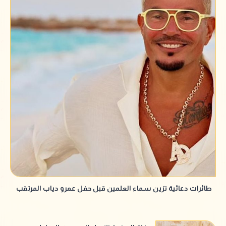
طائرات دعائية تزين سماء العلمين قبل حفل عمرو دياب المرتقب