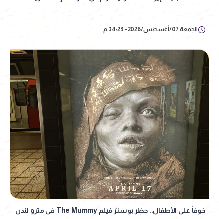
الجمعة 07/أغسطس/2026 - 04:23 م
خوفاً على الأطفال.. حظر بوستر فيلم The Mummy فى مترو لندن