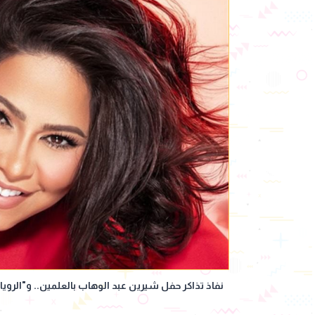
نفاذ تذاكر حفل شيرين عبد الوهاب بالعلمين.. و"الرويال لاونج" بـ