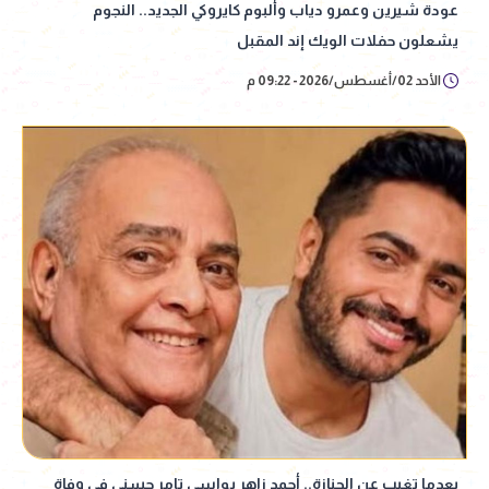
عودة شيرين وعمرو دياب وألبوم كايروكي الجديد.. النجوم
يشعلون حفلات الويك إند المقبل
الأحد 02/أغسطس/2026 - 09:22 م
بعدما تغيب عن الجنازة.. أحمد زاهر يواسي تامر حسني في وفاة