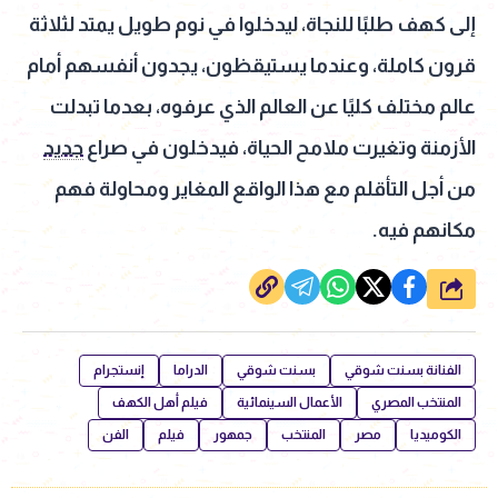
إلى كهف طلبًا للنجاة، ليدخلوا في نوم طويل يمتد لثلاثة
قرون كاملة، وعندما يستيقظون، يجدون أنفسهم أمام
عالم مختلف كليًا عن العالم الذي عرفوه، بعدما تبدلت
الأزمنة وتغيرت ملامح الحياة، فيدخلون في صراع
جديد
من أجل التأقلم مع هذا الواقع المغاير ومحاولة فهم
مكانهم فيه.
شارك
الفنانة بسنت شوقي
بسنت شوقي
الدراما
إنستجرام
المنتخب المصري
الأعمال السينمائية
فيلم أهل الكهف
الكوميديا
مصر
المنتخب
جمهور
فيلم
الفن