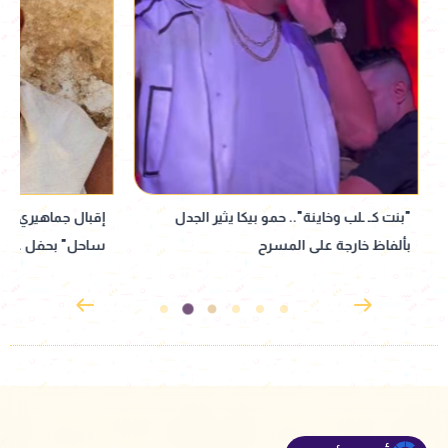
"بنت كـ ـلب وخاينة".. حمو بيكا يثير الجدل
إقبال جماهيري ضخم 
بألفاظ خارجة على المسرح
ساحل" بحفل عمرو 