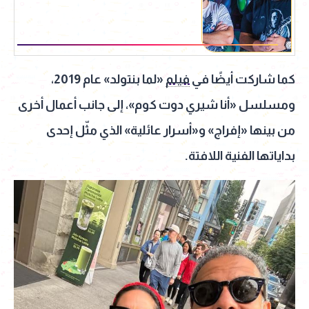
كما شاركت أيضًا في
فيلم
«لما بنتولد» عام 2019،
ومسلسل «أنا شيري دوت كوم»، إلى جانب أعمال أخرى
من بينها «إفراج» و«أسرار عائلية» الذي مثّل إحدى
بداياتها الفنية اللافتة.