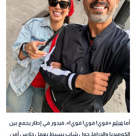
أما
فيلم
«فوي! فوي! فوي!»، فيدور في إطار يجمع بين
الكوميديا
والدراما، حول شاب بسيط يعمل حارس أمن