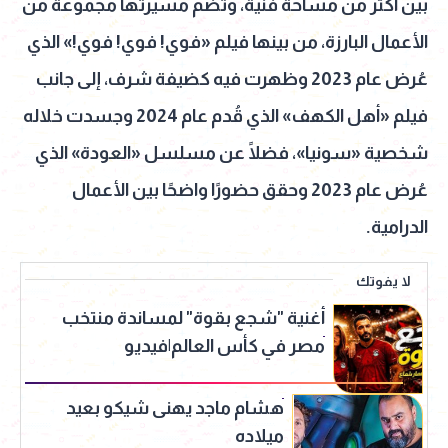
بين أكثر من مساحة فنية، وتضم مسيرتها مجموعة من
الأعمال البارزة، من بينها فيلم «فوي! فوي! فوي!» الذي
عُرض عام 2023 وظهرت فيه كضيفة شرف، إلى جانب
فيلم «أهل الكهف» الذي قُدم عام 2024 وجسدت خلاله
شخصية «سونيا»، فضلًا عن مسلسل «العودة» الذي
عُرض عام 2023 وحقق حضورًا واضحًا بين الأعمال
الدرامية.
لا يفوتك
أغنية "شجع بقوة" لمساندة منتخب
مصر في كأس العالم|فيديو
هشام ماجد يهنى شيكو بعيد
ميلاده