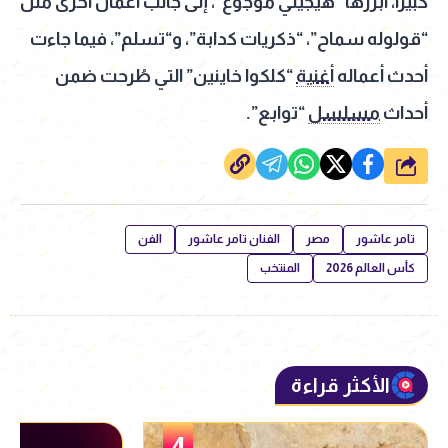
كبيرًا، أبرزها “هيجيلي موجوع”، إلى جانب أعمال أخرى مثل
“قولوله سماح”، “ذكريات كدابة”، و“تسلم”، فيما جاءت
أحدث أعماله
أغنية
“كلكوا خاينين” التي طُرحت ضمن
أحداث
مسلسل
“توابع”.
شارك
تامر عاشور
مصر
الفنان تامر عاشور
الفن
كأس العالم 2026
المنتخب
الأكثر قراءة
5