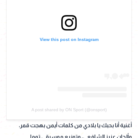
View this post on Instagram
A post shared by ON Sport (@onsport)
أغنية أنا بحبك يا بلادي من كلمات أيمن بهجت قمر،
وألحان عزيز الشافعى، وتوزيع موسيقى توما.