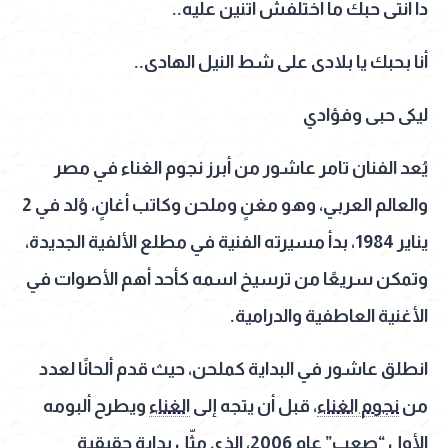
دا أنتى حبك ما اختلفش اتنين عليه..
أنا بحبك يا بلادى على شط النيل الهادى..
ليكى حبى وفؤادي
يُعد الفنان تامر عاشور من أبرز نجوم الغناء في مصر
والعالم العربي، وهو مغنٍ وملحن وكاتب أغانٍ، وُلد في 2
يناير 1984، بدأ مسيرته الفنية في مطلع الألفية الجديدة،
وتمكن سريعًا من ترسيخ اسمه كأحد أهم الأصوات في
الأغنية العاطفية والدرامية.
انطلق عاشور في البداية كملحن، حيث قدم ألحانًا لعدد
من
نجوم الغناء
، قبل أن يتجه إلى
الغناء
ويطرح ألبومه
الأول “صعب” عام 2006، الذي مثّل بداية حقيقية