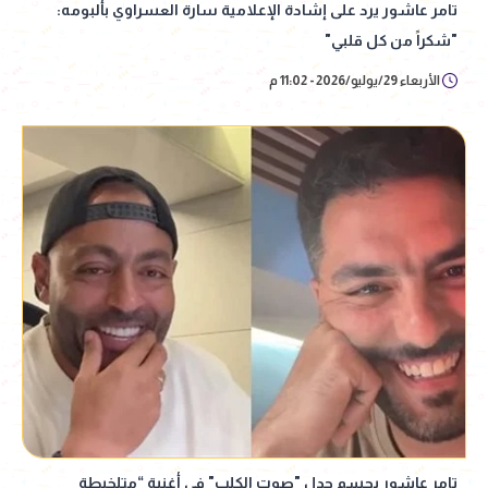
تامر عاشور يرد على إشادة الإعلامية سارة العسراوي بألبومه:
"شكراً من كل قلبي"
الأربعاء 29/يوليو/2026 - 11:02 م
تامر عاشور يحسم جدل "صوت الكلب" في أغنية “متلخبطة