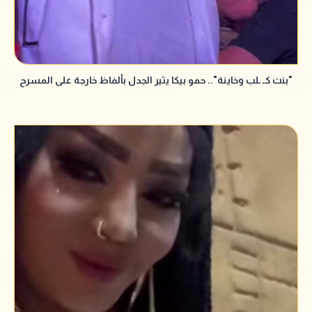
"بنت كـ ـلب وخاينة".. حمو بيكا يثير الجدل بألفاظ خارجة على المسرح