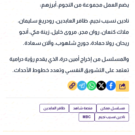
يضم العمل مجموعة من النجوم، أبرزهم:
نادين نسيب نجيم
،
ظافر العابدين
، رودريغ سليمان،
ملاك كنعان، روان مجر، مروى خليل،
زينة
مكي، أنجو
ريحان، رولا حمادة، جورج شلهوب، وآلان سعادة.
والمسلسل من إخراج أمين درة، الذي يقدم رؤية درامية
تعتمد على التشويق النفسي وتعدد خطوط الأحداث.
شارك
مسلسل ممكن
منصة شاهد
ظافر العابدين
نادين نسيب نجيم
MBC