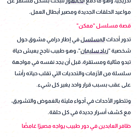
تدريجيًا، وهو ما دفع
الجمهور
للبحث بشكل مستمر عن
مواعيد الحلقات الجديدة ومصير أبطال العمل.
قصة مسلسل "ممكن"
تدور أحداث
المسلسل
في إطار درامي مشوق حول
شخصية "
زياد سليمان
"، وهو طبيب ناجح يعيش حياة
تبدو مثالية ومستقرة، قبل أن يجد نفسه في مواجهة
سلسلة من الأزمات والتحديات التي تقلب حياته رأسًا
على عقب بسبب قرار واحد يغير كل شيء.
وتتطور الأحداث في أجواء مليئة بالغموض والتشويق،
مع كشف أسرار جديدة في كل حلقة.
ظافر العابدين في دور طبيب يواجه مصيرًا غامضًا