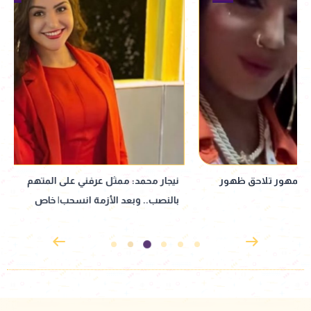
نيجار محمد: ممثل عرفني على المتهم
من "رابعة العدوية" 
بالنصب.. وبعد الأزمة انسحب| خاص
محطات في مشوار نب