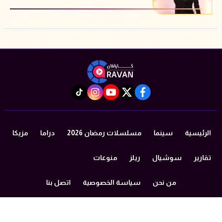
instagram
tiktok
youtube
twitter
facebook
الرئيسية
سينما
مسلسلات رمضان 2026
دراما
مزيكا
تقارير
سوشيال
ريلز
منوعات
من نحن
سياسة الخصوصية
اتصل بنا
©2024 caravan All Rights Reserved.
Powered by