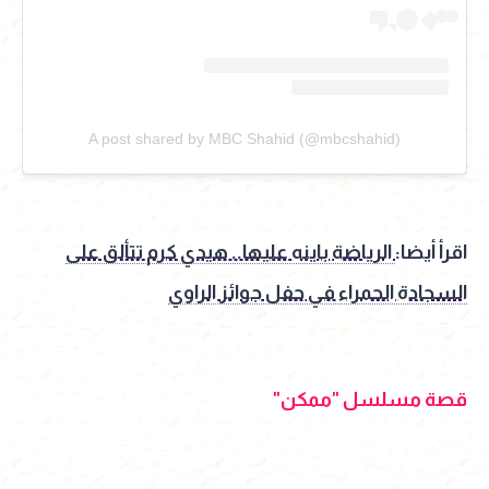
A post shared by MBC Shahid (@mbcshahid)
اقرأ أيضا:
الرياضة باينه عليها.. هيدي كرم تتألق على
السجادة الحمراء في حفل جوائز الراوي
قصة مسلسل "ممكن"