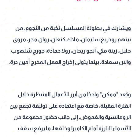
ويشارك في بطولة المسلسل نخبة من النجوم، من
بينهم رودريغ سليمان، ملاك كنعان، روان مجر، مروى
خليل، زينة مكي، أنجو ريحان، رولا حمادة، جورج شلهوب
وآلان سعادة، بينما يتولى إخراج العمل المخرج أمين درة.
ويُعد "ممكن" واحدًا من أبرز الأعمال المنتظرة خلال
الفترة المقبلة، خاصة مع اعتماده على توليفة تجمع بين
الرومانسية والغموض، إلى جانب حضور مجموعة من
الأسماء البارزة أمام الكاميرا وخلفها، ما يرفع سقف