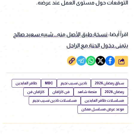
التوقعات حول مستوى العمل عند عرضه.
اقرأ أيضا:
نسخة طبق الأصل منه.. شبيه سعيد صالح
يتمنى دخول الجنة مع الراحل
شارك
سباق رمضان 2026
نادين نسيب نجيم
MBC
ظافر العابدين
رمضان 2026
منصة شاهد
فن كارافان
كارافان فن
مسلسلات ظافر العابدين
مسلسلات نادين نسيب نجيم
موعد عرض مسلسل ممكن