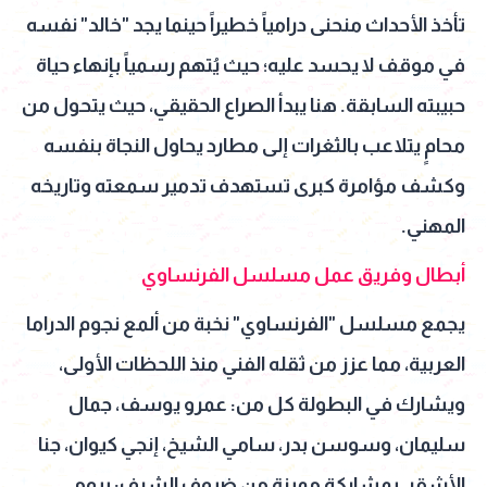
تأخذ الأحداث منحنى درامياً خطيراً حينما يجد "خالد" نفسه
في موقف لا يحسد عليه؛ حيث يُتهم رسمياً بإنهاء حياة
حبيبته السابقة. هنا يبدأ الصراع الحقيقي، حيث يتحول من
محامٍ يتلاعب بالثغرات إلى مطارد يحاول النجاة بنفسه
وكشف مؤامرة كبرى تستهدف تدمير سمعته وتاريخه
المهني.
أبطال وفريق عمل مسلسل الفرنساوي
يجمع مسلسل "الفرنساوي" نخبة من ألمع نجوم الدراما
العربية، مما عزز من ثقله الفني منذ اللحظات الأولى،
ويشارك في البطولة كل من: عمرو يوسف، جمال
سليمان، وسوسن بدر، سامي الشيخ، إنجي كيوان، جنا
الأشقر، بمشاركة مميزة من ضيوف الشرف: بيومي