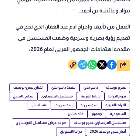
فؤاد وعائشة بن أحمد.
العمل من تأليف وإخراج آدم عبد الغفار، الذي نجح في
تقديم رؤية بصرية وسردية وضعت المسلسل في
مقدمة اهتمامات الجمهور العربي لعام 2026.
شارك
عمرو يوسف
يانجو بلاي
منصة يانجو بلاي
الفنان عمرو يوسف
نجوم الدراما
لدراما العربية
مسلسل الفرنساوي
سامي الشيخ
الدراما العربية
سوسن بد
سوسن بدر
مسلسل
السعودية
جمهور
خالد مشير
مسلسل الفرنساوي عمرو يوسف
موعد عرض مسلسل الفرنساوي
أخبار عمرو يوسف 2026
دراما التشويق