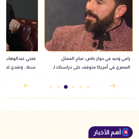
فتحي عبدالوهاب: بتفرج على نفسي بعد
"عاجبني إصراراها"..
سنة.. ونقدي لنفسي بيبقى قاسي جدًا
توجه رسالة دعم لـ
أهم الأخبار