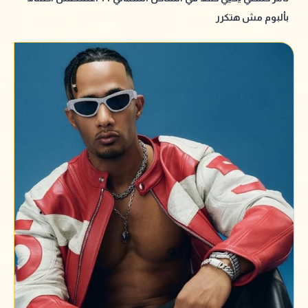
بألبوم مش هتكرر