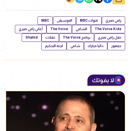
رامي صبري
قنوات MBC
الموسيقى
MBC
The Voice Kids
الشامي
The Voice
أغاني رامي صبري
حفل رامي صبري
برنامج The Voice
حفلات
Shahid
جمهور
داليا مبارك
شامي
لجنة التحكيم
لا يفوتك